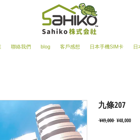
業
聯絡我們
blog
客戶感想
日本手機SIM卡
日
九條207
一
促
 ¥49,000 
¥48,000
般
銷
價
價