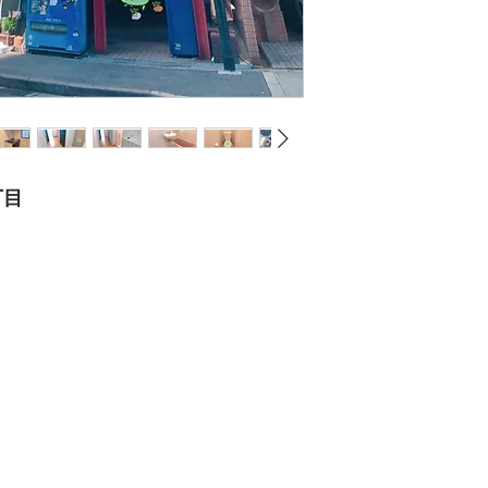
● 玉出超市－走路4分
● 7-11便利商店－走路
丁目