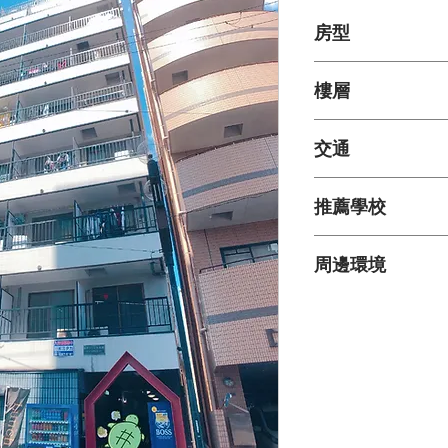
格
格
房型
1K 24m²
樓層
2階/11階
交通
● 地下鐵中央線『九
推薦學校
● 阪神なんば線『九
● YMCA肥後橋校－腳
周邊環境
● J國際日本語学校－
● 修曼日本語学校－腳
● 全家便利商店－走路
● 翼路日本語学校－腳
● 蔬菜店－走路3分
● ARC日本語学校－腳
● Daiso大創－走路3分
● 美力克日本語学校－
● 九條商店街－走路3
● YMCA天王寺校－電
● C&Cエンド超市－走
● 關西外語学校－電車
● 郵局－走路4分
● ECC国際外語専門学
● 藥妝店－走路4分