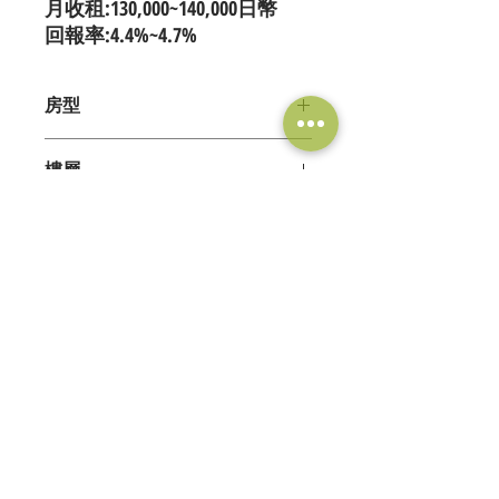
月收租:130,000~140,000日幣
回報率:4.4%~4.7%
房型
3LDK
樓層
4階/14階
交通
● 大阪地下鐵谷町線『阿倍野』駅 徒歩
適合學校
10分
● 大阪地下鐵御堂筋線『天王寺』駅 徒
● 關西外語学校－走路13分
歩11分
周邊環境
● YMCA天王寺校－腳踏車10分
● 美力克日本語学校－腳踏車15分
● BIOFACH超市－走路1分
● ARC日本語学校－腳踏車16分
● 郵局－走路2分
● 翼路日本語学校－腳踏車17分
● 阿倍野Belta購物中心－走路5分
Tel：+816-6556-6628
● 阿倍野Q's Mall大型購物中心－走路6
Email：
info@sahiko.com
Fax：+816-4394-8832