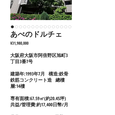
あべのドルチェ
價
¥31,980,000
格
大阪府大阪市阿倍野区旭町3
丁目3番7号
建築年:1993年7月 構造:鉄骨
鉄筋コンクリート造 總樓
層:14樓
専有面積:67.59㎡(約20.45坪)
共益/管理費:約17,400日幣/月