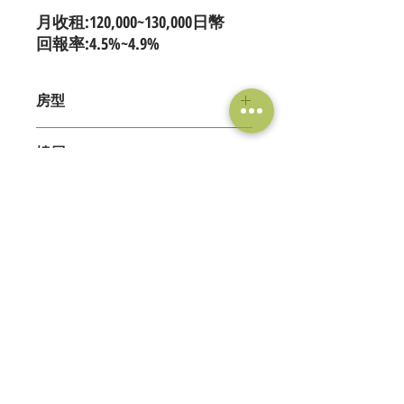
月收租:120,000~130,000日幣
回報率:4.5%~4.9%
房型
3DK
樓層
14階/14階
交通
● 地下鐵谷町線『中崎町』駅 徒歩5分
適合學校
● 阪急神戸本線『大阪梅田』駅 徒歩13
分
● ECC国際外語専門学校－走路6分
周邊環境
● YMCA肥後橋校－腳踏車19分
● 修曼日本語学校－電車24分
● 郵局－走路2分
● J國際日本語学校－電車26分
● 7-11便利超商－走路2分
● 新大阪外國語学院－電車27分
● Lawson便利商店－走路4分
● 大阪福爾摩沙日本語教室－腳踏車/
Tel：+816-6556-6628
● 全家便利商店－走路6分
Email：
info@sahiko.com