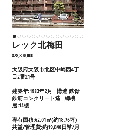
レック北梅田
價
¥28,800,000
格
大阪府大阪市北区中崎西4丁
目2番21号
建築年:1982年2月 構造:鉄骨
鉄筋コンクリート造 總樓
層:14樓
専有面積:62.01㎡(約18.76坪)
共益/管理費:約19,840日幣/月