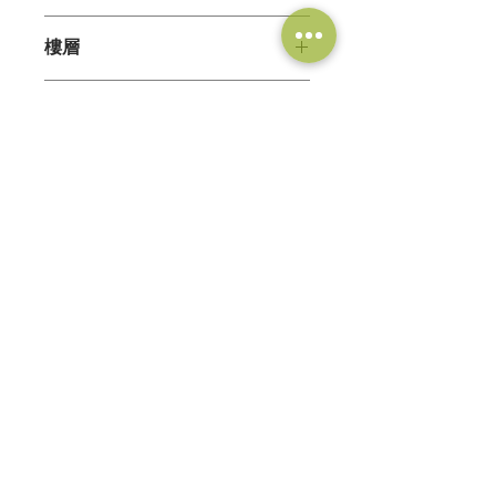
1SLDK
樓層
5階/14階
交通
● 地下鐵長堀鶴見綠地線『松屋町』走
適合學校
路6分
● 地下鐵谷町線『谷町九丁目』走路9
● 美力克日本語学校－腳踏車9分
分
周邊環境
● 修曼日本語学校－腳踏車11分
● ARC日本語学校－腳踏車12分
● 百元商店－走路1分
● 翼路日本語学校－腳踏車13分
● スギ藥局－走路1分
● J國際日本語学校－腳踏車15分
● 全家便利商店－走路1分
Tel：+816-6556-6628
● 7-11便利商店－走路3分
Email：
info@sahiko.com
Fax：+816-4394-8832
● 玉出超市－走路5分
● 郵局－走路8分
商号又は名称
：
Sahiko株式会社
免許証番号
：
大阪府知事(2)第61422号
大阪府大阪市西区南堀江2丁目13番30号
Copyright © 2017 Sahiko株式会社 All Rights Reserved.